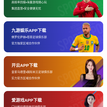
赛开始，系统便会第一时间推送通知，真正实现赛事信息的“主动
送达”。
3、用户体验持续优化
在功能不断丰富的同时，全面比分赛程查询平台也高度重视用户
体验的持续优化。平台界面设计遵循简洁直观原则，通过清晰的
版块划分和合理的信息层级，让用户能够快速定位所需内容。
在操作层面，平台支持多终端访问，无论是手机、平板还是电
脑，都能保持一致的使用体验。这种跨平台适配能力，使用户在
不同场景下都能顺畅使用服务。
此外，平台还通过数据可视化手段，将复杂的比赛数据转化为图
表和趋势分析，帮助用户更直观地理解赛事走势。这种以用户为
中心的设计理念，显著提升了平台的使用黏性。
4、多元应用场景拓展
全面比分赛程查询平台的价值不仅体现在信息获取层面，还在于
其广泛的应用场景。对于普通球迷而言，平台是日常关注赛事、
交流观点的重要工具，丰富了体育观赛的参与感。