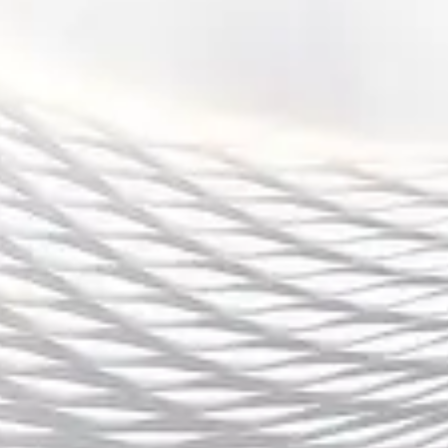
本理解的英雄联盟比赛胜负预测解析方法与趋势研判”为核心，
系统梳理当前主流的预测逻辑与分析框架，从数据模型构建、
版本机制解读、战队与选手变量分析以及未来趋势研判四个方
面展开深入探讨。文章指出，单一数据指标或孤立版本理解已
难以支撑高准...
权威赛事排行榜全面解析年度强队表现与竞争格
局变化趋势与关键看点
2026-02-06 17:16:32
文章摘要的内容：权威赛事排行榜作为衡量年度竞技格局的重