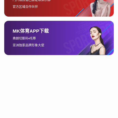
对于体育媒体和内容创作者来说，平台提供的实时数据和历史资
料，为新闻报道、赛事分析和深度解读提供了可靠支撑，大幅提
升内容生产效率。
在更专业的领域，如体育教学、数据分析和产业研究中，平台所
积累的大规模赛事数据，也为趋势判断和决策分析提供了重要参
考，拓展了体育信息服务的边界。
总结：
总体来看，全面比分赛程查询平台通过整合全球赛事信息、强化
实时更新能力、优化用户体验以及拓展多元应用场景，构建起一
个高效、可靠的体育赛事信息服务体系。它不仅满足了用户对
“快、全、准”赛事信息的基本需求，也推动了体育信息传播方式
的升级。
随着体育产业和数字技术的不断发展，全面比分赛程查询平台将
在数据深度、智能分析和服务形态上持续进化。可以预见，这类
平台将成为连接赛事、用户与产业的重要枢纽，在全球体育生态