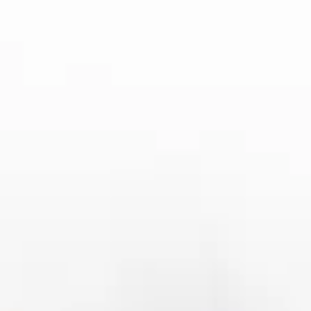
验，而增强现实技术则能让运动者在运动过程中看到实时的技术
反馈，进一步提升运动效果。
4、乐天体育的社交化与社
区建设
乐天体育不仅注重硬件设施和技术的创新，更加注重运动社区的
建设。在乐天体育的理念中，运动不仅仅是个人的行为，更是一
个人与人之间的交流与互动。为了打造一个积极向上的运动社交
平台，乐天体育设计了多种社交化功能，帮助用户在运动中结识
志同道合的朋友。
金年会官方网站
乐天体育通过线上和线下的互动平台，鼓励用户分享自己的运动
成果和心得体会。通过线上社交平台，用户可以实时查看他人的
运动状态和进展，参与到各种运动挑战和活动中，这不仅增加了
运动的乐趣，也激励了更多人参与到健康生活的行列中。
此外，乐天体育还积极举办各类运动聚会、团体活动和社交赛
事，为用户提供了更广阔的社交圈子。这些活动不仅让参与者在
运动中建立了深厚的友谊，也为他们提供了相互激励的机会，共