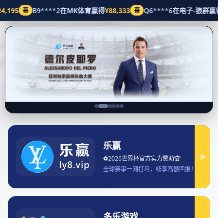
乐天体育打造全方位运动体验
引领健康生活新潮流
公司动态
首页
乐天体育打造全方位运动体验
引领健康生活新潮流
136
2026-03-13 03:12:10
乐天体育凭借其全面的运动体验平台，不仅提供高质量的体育设