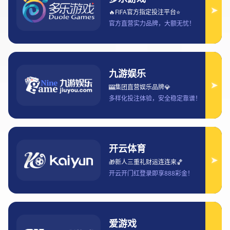
益流行，运动已经成为了众多人的日常生活不可或缺的一部分。
BM体育作为领先品牌之一，紧跟时代潮流，借助创新的理念和
技术，推动了全民健身和竞技体育的蓬勃发展。本文将从多个角
度详细分析BM体育如何引领新时代竞技风潮，并打造全民运动
新体验。首先，BM体育在技术创新方面的卓越表现为运动爱好
者提供了更便捷的运动方式；其次，BM体育的产品和服务不断
优化，满足了不同群体的运动需求；再次，BM体育通过品牌传
播，积极塑造全民健身的社会氛围；最后，BM体育在国际化发
展中不断壮大，推动了中国体育文化的全球影响力。本文将从这
四个方面深入探讨BM体育如何引领新时代竞技风潮，推动全民
运动新体验的全面发展。
1、技术创新推动运动发展
在BM体育的创新战略中，技术创新无疑是推动运动产业发展的
核心驱动力。借助先进的智能硬件和大数据技术，BM体育能够
为运动者提供更加个性化和精准的运动体验。例如，BM体育推
出的智能运动手环，通过实时监测运动数据并提供科学分析，帮
助用户更好地掌握自身的运动状态和健康状况。这种技术的应用
不仅提升了用户的运动效果，还让运动变得更加科学和智能化。