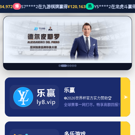
BM体育引领新时代竞技风潮
打造全民运动新体验
公司动态
首页
BM体育引领新时代竞技风潮
打造全民运动新体验
115
2026-03-30 23:30:16
在现代社会，随着人们健康意识的不断提高和休闲生活方式的日