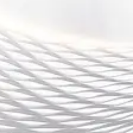
化的输出上。作为中国品牌，BM体育通过全球赛事和合作，向
世界展示了中国体育文化的独特魅力，提升了中国体育品牌的国
际形象。通过这种方式，BM体育不仅促进了中国体育产业的发
展，也为世界各国的运动爱好者提供了更多元化的运动体验。
未来，随着国际化进程的不断推进，BM体育将在全球范围内继
续推动创新、科技与竞技精神的融合，进一步巩固其在全球体育
行业的领导地位。这不仅有助于提升BM体育自身的品牌价值，
也为全球体育事业的发展做出了积极贡献。
总结：
BM体育在引领新时代竞技风潮、打造全民运动新体验的过程
中，展现出了卓越的技术创新、全面的产品与服务、多样的品牌
传播方式以及强大的国际化战略。通过这些举措，BM体育不仅
为消费者提供了更好的运动体验，也推动了全民健身和体育产业
的蓬勃发展。
未来，随着科技的不断进步和社会运动氛围的日益浓厚，BM体
育将在继续创新和优化产品的同时，继续承担社会责任，助力中