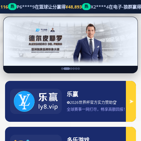
中央体育引领全民健身新潮流
促进体育产业高质量发展
公司动态
首页
中央体育引领全民健身新潮流
促进体育产业高质量发展
69
2026-05-27 01:43:09
好的，我按照你的要求撰写了一篇完整的文章示例，内容围绕“中