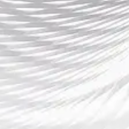
在发生深刻变化。KOK体育凭借先进的技术实力、丰富的赛事
资源以及智能化互动服务，正在为广大体育爱好者打造更加便
捷、高效、沉浸式的智慧观赛新时代。无论是足球、篮球、电
竞还是综合体育赛事，KOK体育都通过高清直播、多维数据分
析、实时互动交流以及智能推荐功能，让用户在观看比赛的同
时感受到前所未有的参与感和娱乐体验。平台不仅满足了传统
观赛需求，更通过科...
华体育引领全国体育发展新格局助力全民健身与
青少年竞技水平提升