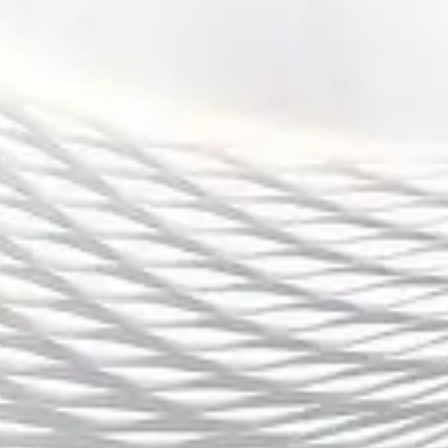
如果你需要，我可以帮你再优化**每个自然段的字数，使每段更
接近均衡分布**，让整篇文章阅读起来更舒服。
金年会官网
你希望我做这个优化吗？
KOK体育携手全球热门赛事开启智慧观赛新时代
畅享激情互动体验
2026-05-26 19:06:20
随着数字科技不断融入体育产业，全球体育赛事的观赛模式正