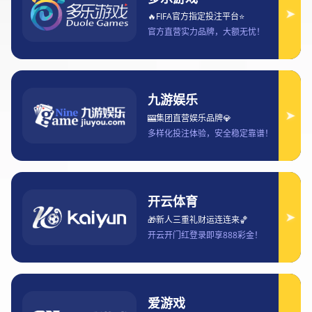
关注。随着互联网和技术的飞速发展，观看意甲比赛的方式变得
多种多样。无论是传统的电视转播、流媒体平台，还是通过网络
直播或移动端应用，球迷们都有多种选择。然而，如何选择最适
合的观看方式，既要考虑到个人需求，又要考虑到不同平台的优
势与局限。本篇文章将围绕“意甲比赛在哪些平台可以观看”和“如
何选择最适合的观看方式”展开详细讨论。从电视平台、流媒体平
台、直播平台以及移动设备应用这四个方面进行分析，帮助读者
了解各平台的特点和如何做出最合适的选择。
1、电视平台：传统观看的稳
妥选择
电视平台作为传统的观看方式，长期以来一直是球迷观看意甲比
赛的主要渠道。大部分电视台通过购买版权的方式提供意甲联赛
的直播和录播服务。这些频道通常会通过卫星电视和有线电视系
统进行播出，确保观众在家中就能轻松观看。
电视平台的一个主要优势是稳定性和清晰度。无论是在画质、音
效还是网络稳定性方面，电视平台通常提供的是最为流畅和高质
量的观看体验。此外，电视直播一般没有过多的延迟，对于那些