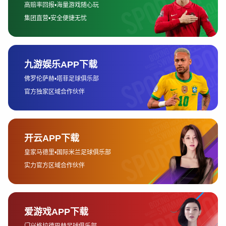
不过，流媒体平台的缺点也很明显。首先，观看时可能会受到网
络速度的影响，导致播放过程中出现卡顿或画质下降等问题。其
次，这些平台一般都需要付费订阅，而且订阅费用通常不便宜。
如果你是偶尔观看比赛的球迷，这种方式可能就不太适合你，因
为一次性付费可能超出了观看一场比赛的成本。
金年会官方网站
3、直播平台：全程跟踪无
遗漏
随着网络直播的普及，越来越多的第三方直播平台提供了免费的
意甲比赛观看服务。像YouTube、Twitch等平台，都有许多用
户提供实时直播。通过这些平台，球迷可以在不花费任何费用的
情况下，实时跟踪比赛的进程。
直播平台的最大优势是方便且免费。只要拥有互联网连接，球迷
就可以随时通过直播平台观看意甲比赛，无论是在手机、平板、
电脑上都能进行。特别是对于那些不打算购买电视订阅或流媒体