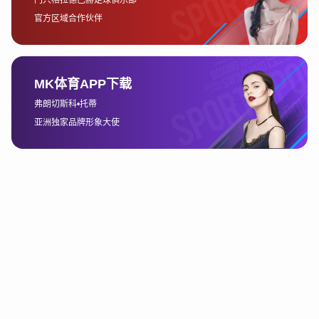
平台的用户，直播平台提供了一个经济实惠的选择。
然而，直播平台也有其局限性。首先，直播画质可能不如电视平
台或流媒体平台，往往存在一定的延迟和卡顿现象。其次，这些
平台的版权问题较为复杂，部分直播源可能会不稳定，甚至可能
面临中途断播或被删除的风险。此外，免费直播的广告插播也是
一个不容忽视的问题，可能会影响观看体验。
4、移动应用：随时随地，
掌中宝
近年来，随着智能手机的普及，移动应用成为了观看意甲比赛的
另一个重要渠道。各大体育媒体和相关平台纷纷推出了手机应
用，球迷只需要下载并登录这些应用，就可以在任何地点、任何
时间观看意甲比赛。
移动应用最大的优势在于便捷性。无论是在通勤的路上、咖啡店
中，还是在工作间隙，球迷都可以轻松地通过手机观看比赛。同
时，许多应用还提供了赛后回放、精彩集锦等功能，让用户可以
在任何时刻回顾比赛的亮点。