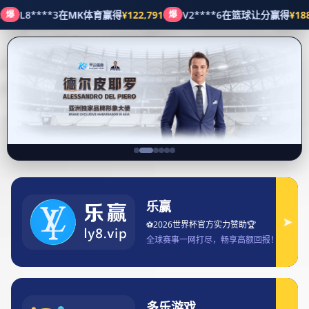
意甲比赛在哪些平台可以观看
和如何选择最适合的观看方式
公司动态
首页
意甲比赛在哪些平台可以观看
和如何选择最适合的观看方式
324
2025-08-17 19:03:40
意甲（Serie A）是世界足球顶级联赛之一，吸引了大量球迷的