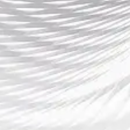
如何在苹果手机上轻松观看欧洲杯赛事直播与精
彩回放
2025-08-18 17:48:20
文章摘要：随着欧洲杯赛事的到来，越来越多的球迷希望能通
过便捷的方式观看比赛，无论是赛事直播还是精彩回放。苹果
手机作为全球广泛使用的智能设备，成为了许多用户观看体育
赛事的首选平台。本文将详细探讨如何在苹果手机上轻松观看
欧洲杯赛事直播与精彩回放，主要从四个方面入手：选择合适
的直播平台、使用苹果自带的功能优化观看体验、利用第三方
应用提升流畅度和多角度选择回放方式。通过这些方法，球迷