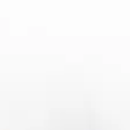
观看渠道。这些平台往往拥有与意甲官方签署的版权协议，提供
的赛事内容和解说服务都符合规定，且保证了合法性。在选择平
台时，球迷要特别留意是否存在未经授权的直播资源，以免因观
看盗版内容而遭遇法律纠纷。
对于部分预算有限的球迷来说，也可以选择一些付费方式较为灵
活的平台。例如，一些平台提供按月或按季订阅的方式，方便球
迷根据实际需求选择最合适的套餐。此外，一些平台也提供免费
试用期，球迷可以先体验后再决定是否订阅。
总结：
通过分析香港意甲直播平台的选择、观看体验的优化、直播质量
的提升，以及合法获取直播资源的途径，本文为广大香港球迷提
供了全面的观看指南。选择一个稳定、合法的直播平台，并在观
看过程中优化网络和设备设置，可以帮助球迷更好地享受意甲赛
事。
总之，观看意甲比赛的乐趣不仅在于比赛本身，更在于通过合适