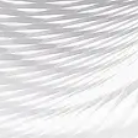
所未有的变革。在这一背景下，腾讯体育全新升级，致力于打
造一个多元化的体育生态平台，正在引领未来体育产业发展的
新潮流。通过深度融合科技、内容、社交和商业化等多个维
度，腾讯体育的全新生态系统不仅满足了用户对体育内容的多
样化需求，也为行业开辟了新的增长空间。本文将从四个方面
对腾讯体育的升级进行详细分析，探讨其如何通过创新推动体
育产业的变革与未来发展。...
欧洲国家盃精彩赛事直播推荐及观赛指南全攻略
2025-09-16 21:49:01
欧洲国家盃作为世界足坛最具影响力的洲际赛事之一，不仅汇