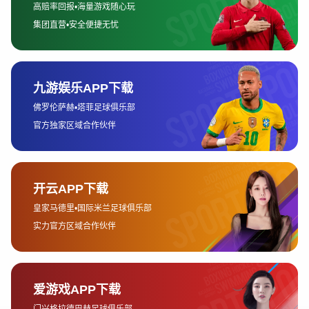
往会影响球迷的情绪和观赛体验。大多数优质的直播平台采用先
进的CDN（内容分发网络）技术，能够确保直播流畅，减少延
迟。此外，很多平台还支持实时回放功能，让球迷能够随时回顾
精彩的瞬间。
金年会平台
另外，部分平台还提供了多种观看选项，如多镜头选择、赛后分
析和赛事数据等功能，进一步提升了球迷的互动性和参与感。这
些细节上的优化让球迷在观看比赛时，能够有更丰富的选择和更
高的参与感，极大地增强了观看意甲的乐趣。
3、如何优化观看质量
在香港观看意甲比赛时，优化观看质量是每个球迷所关注的重
点。首先，确保网络的稳定性至关重要。意甲赛事通常时间较
长，且比赛中瞬间的画面非常丰富，因此要求观看平台的网络带
宽较高。如果网络信号不稳定，可能会出现画质下降或者频繁卡
顿的现象。建议球迷使用有线宽带连接，并确保带宽足够支持高
清视频播放。