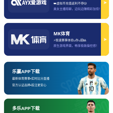
金年会平台
中游球队如勒沃库森和莱比锡红牛则展现出显著的竞争力，他们
在快速转换和高压逼抢方面的数据尤为突出。尤其是反击进球占
比与高位抢断次数，说明这些球队在面对强敌时能够通过速度与
战术灵活性来弥补资源差距，体现了德甲整体竞争格局的多元
化。
值得注意的是，保级区的球队数据也具有研究价值。他们虽然在
控球率和场均进球方面落后，但在拼抢成功率、封堵次数和门将
扑救效率上表现不俗，体现了另一种以防守为核心的生存策略。
这些球队虽缺乏耀眼的数据，但在整体联赛中承担着增加对抗性
和不确定性的角色。
2、核心球员数据解读
从球员个人层面来看，本赛季德甲依旧涌现出众多表现突出的明
星球员。射手榜前列的前锋以高效的进球率和禁区把握能力成为
焦点，他们不仅进球数量可观，而且在预期进球（xG）与实际进
球的对比中表现优异，显示出顶级射手的价值。