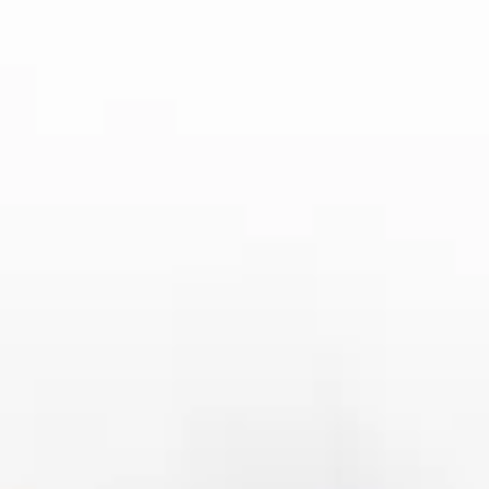
最后，随着科技与大数据的广泛应用，未来德甲在战术部署、球
员训练和比赛预测方面都将进一步依赖数据支持。通过不断优化
的技术平台，球队能够更科学地进行战术布置与球员培养，从而
提升整体联赛的竞争力和全球影响力。
总结：
综上所述，德甲赛季的全景数据不仅揭示了球队的整体表现和球
员的个人贡献，也深刻反映了战术趋势和未来发展的方向。从豪
门到黑马，从明星球员到年轻新秀，每一层次的数据都为理解联
赛提供了丰富的信息。数据的价值不仅在于结果的呈现，更在于
帮助人们看到德甲联赛内部的逻辑与潜能。
未来，德甲若能在坚持青训优势的同时继续引入优质外援，并通
过科技和数据驱动实现战术革新，将进一步增强联赛的国际竞争
力和观赏性。全景数据的解读不仅为赛季总结提供了科学视角，
也为球迷和业内人士理解德甲发展趋势提供了清晰的路径。