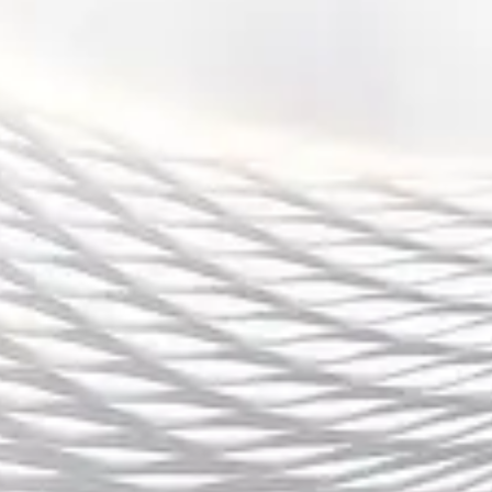
如何购买DOTA2联赛门票以及获取最佳观赛体
验的完整指南
2025-10-03 15:07:44
本文将详细介绍如何购买DOTA2联赛门票并获得最佳观赛体
验的完整指南。DOTA2联赛是全球电竞爱好者的盛会，吸引
着成千上万的玩家和观众前来现场观看。购买门票不仅是参与
这一电竞狂欢的第一步，选择合适的观赛位置和利用赛事周边
设施则能大大提升观赛体验。本文将从四个主要方面对如何获
取最佳的购票与观赛体验做出深入分析：门票购买渠道、观赛
前准备、现场观赛技巧以及赛事后的互动体验。通过这些细致
的准备，您将能更加...