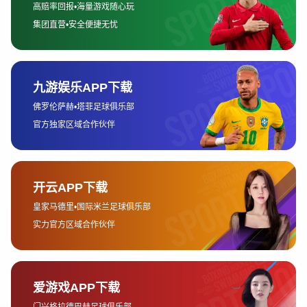
中场球员的数据同样引人关注。传球成功率、关键传球次数以及
场均触球次数的统计显示，中场核心在联赛中的作用愈加凸显。
他们不仅是攻防转换的枢纽，也是球队创造机会的源泉。例如某
些顶级中场球员在传威胁球和二次进攻中的数据表现，已成为球
队稳定发挥的关键因素。
防守球员与门将的数据同样不可或缺。拦截次数、解围次数和对
抗成功率是衡量防线质量的重要指标；而门将的扑救成功率和零
封场次，则直观反映了球队防守端的稳固性。德甲的防守体系通
过数据可见一斑，也揭示了球队战术多样性背后的核心人物。
3、战术趋势与数据印证
从数据中可以看出，德甲在战术趋势上正呈现新的变化。首先，
高位逼抢与快速反击的数据不断攀升，场均高位抢断次数和转换
速度成为衡量球队战术执行力的重要指标。这种趋势让比赛节奏
更加激烈，也提高了观赏性。
其次，传控与进攻效率之间的平衡成为一大亮点。部分球队在高
控球率下的射门转化率并不高，而反击型球队凭借较低的控球率
却能打出更高的进球效率。这种数据对比表明，德甲不再单一依