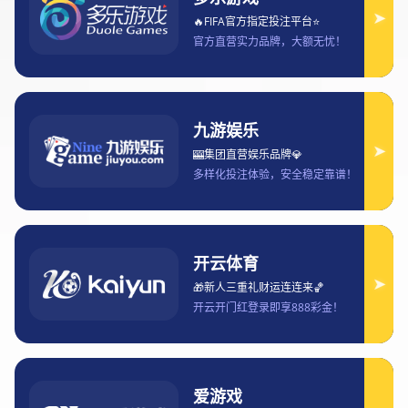
仅带来激烈的比赛过程，也呈现出丰富多样的数据价值。从球队
的整体表现，到球员的个人贡献，再到联赛整体趋势，都能够通
过全景数据进行深度解读。本篇文章将以数据为核心，从球队表
现、球员贡献、战术与比赛趋势以及未来发展方向四个角度展开
分析，力图呈现一个完整的德甲赛季全貌。在球队表现方面，我
们将关注豪门的稳定性与黑马的惊喜表现；在球员贡献层面，重
点剖析进攻核心与防守大将的数据支撑；在趋势分析部分，将结
合传控、射门效率、攻防平衡等指标来揭示德甲比赛的新走向；
而在未来展望中，则结合青训、外援引进和战术革新探讨联赛发
展趋势。通过这四个维度的解析，不仅能更好地理解德甲的竞技
魅力，也能看到数据背后蕴含的战略逻辑与发展潜能，从而全面
把握德甲赛季的真实面貌。
1、球队整体表现解析
本赛季德甲的球队表现数据充分显示了联赛内部的多层次格局。
传统豪门如拜仁慕尼黑和多特蒙德依然保持强劲的稳定性，他们
在控球率、进球数和传球成功率方面均领跑全联盟。然而，数据
也揭示出豪门在面对中下游球队时的统治力依然明显，但在强强
对话中优势有所削弱，这从胜率和射门转化率中得以体现。