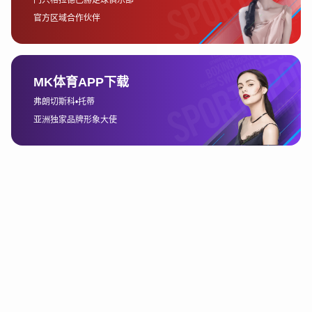
赖控球，而是呈现多元化战术并存的格局。
此外，定位球与远射在数据中占据越来越大的比重。角球进球和
直接任意球得分的频率上升，显示出球队在常规进攻受阻时更加
注重固定战术的利用。这种战术趋势不仅反映出教练组的细致研
究，也展示了德甲球员在技术层面的多样化能力。
4、联赛未来发展方向
结合全景数据，德甲未来的发展趋势也逐渐清晰。首先，青训体
系依旧是联赛的核心竞争力之一。本土年轻球员在数据中有突出
的成长轨迹，例如出场时间、跑动距离与创造机会数的逐步提
升，这表明德甲正在通过数据化培养模式不断输出新生力量。
其次，外援引进的效果在数据上也有明显反映。部分外援在进
球、助攻以及防守端的高效表现，为球队提供了显著的战术补
充。这种外援与本土球员结合的模式，正在形成德甲特有的多元
化战术结构。