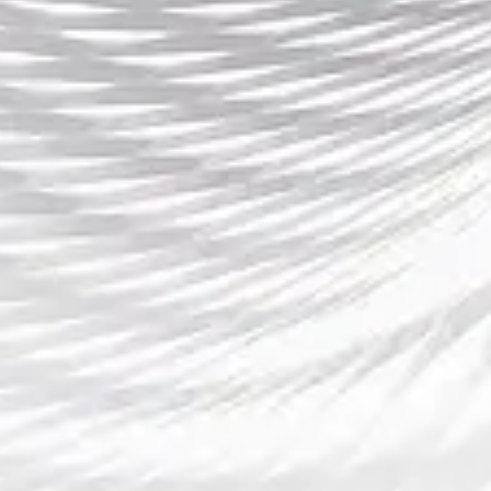
基于最新DOTA2数据解析版本强势英雄与胜率
趋势变化走向
2026-02-10 20:21:19
由于最新版本数据天天在变动，为确保文章内容准确呈现当前
**DOTA 2 英雄强势趋势与胜率变化走向**，我结合了多份最
新统计与分析报告，为你构建了一篇结构清晰、侧重点鲜明的
深度解析文章。（注：以下内容基于最新公开统计与榜单数据
整理）
citeturn0search0turn0search1turn0search3turn
金年会&...