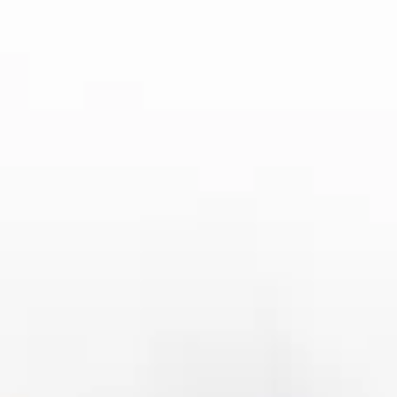
步都影响最终判断的质量。只有将数据视为理解比赛的工具，而
非结果本身，才能真正提升分析深度。
在全面前瞻投注技巧的实践中，理性与耐心尤为重要。通过持续
学习、复盘与调整，逐步形成适合自身的分析方法，才能在德甲
这样竞争激烈、变化丰富的联赛环境中，获得更稳定、更具参考
价值的判断成果。
打造高质量体育赛事稳定直播新体验与行业发展