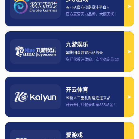
文章摘要的内容
德甲联赛以其节奏快、对抗强、进球率高而著称，是全球足球数
据分析与赛果研究中极具价值的样本。本文围绕“聚焦实时德甲数
据解析与赛果走势精准预测指南全面前瞻投注技巧”这一核心主
题，系统梳理如何通过数据视角理解德甲比赛的内在逻辑，并在
此基础上构建更具前瞻性的分析与判断框架。文章首先强调实时
数据在现代足球分析中的基础性作用，其次从球队状态、战术结
构、赛果走势规律以及投注技巧的综合运用四个方面展开深入阐
述，力求将碎片化信息整合为可操作的分析思路。通过对历史数
据与实时数据的结合解读，读者不仅能够更清晰地把握德甲联赛
的整体运行节奏，还能在复杂多变的赛程中识别潜在价值点。全
文在理性、客观的前提下，强调风险意识与长期视角，旨在为关
注德甲赛事的分析者提供一份系统、清晰且具有实践意义的参考
指南。
1、实时数据核心价值
在德甲赛事分析中，实时数据是所有判断的基础。包括控球率、