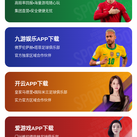
场射门数据上更为突出，而防守反击型球队则可能在控球率上处
于劣势，却拥有更高的转化效率。理解战术差异，有助于正确解
读数据而非被表象误导。
从长期来看，教练更替或战术调整会带来阶段性数据波动。通过
持续跟踪这些变化，可以提前预判球队走势，为后续分析和判断
提供前瞻视角。
3、赛果走势规律
德甲赛果走势并非完全随机，其背后存在一定规律。例如，强队
在连续客场作战后，胜率往往会出现阶段性回落。这类现象通过
历史数据对比能够清晰呈现。
主客场差异是德甲的重要特征之一。部分球队主场进攻效率显著
高于客场，而另一些球队则更擅长客场作战。将赛果走势与场地
因素结合分析，有助于提升判断的稳定性。
此外，赛季不同阶段的走势特征也存在差异。争冠、保级压力会
影响球队心态和比赛策略，进而反映在进球数和比赛节奏上。识
别这些阶段性规律，是精准预测的重要组成部分。