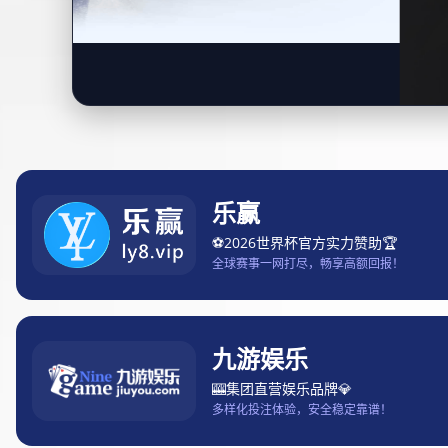
聚焦半岛体育引领区
格局打造健身与赛事
174
2026-02-24 23:39:48
文章摘要：在全民健身国家战略不断深化、体育产业结
育产业创新发展新格局，已成为推动区域经济转型与城
化赛事引领、深化健身服务供给，半岛体育正加快打造
态体系的转型升级。本文围绕产业结构重塑、赛事品牌
体育如何以创新为驱动，以赛事为牵引，以全民健身为
向高质量发展新阶段。
一、重塑产业结