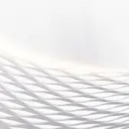
新时代打造全球体育互动新生态平台升级战略
景下，entity["organization","优万体
atform china"]以创新驱动为核心，全面推进平台升级战略，致力于引
体育互动新生态。本文围绕优万体育的战略布局，从数字技术赋
构建以及品牌价值升级四个方面展开系统阐述，深入解析其如何
解析赛事风云与战队荣耀之路冠军争夺全纪录深度剖
具影响力的电竞项目之一，