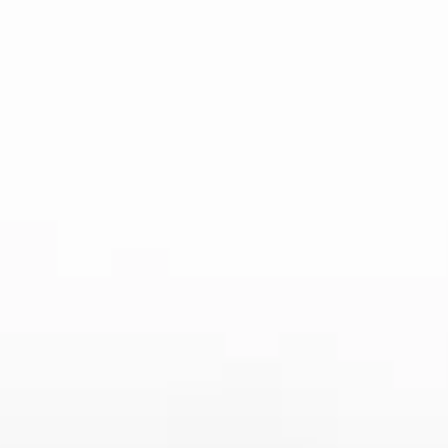
态，延伸产业链条，拓展消费场景。通过打造体育主题公园、康体
，形成多元融合、共赢发展的新格局。
格局，是推动区域经济结构优化升级的重要战略举措。通过重塑
产业融合创新，半岛体育正逐步形成健身与赛事协同并进、产业
将不断深化改革创新，提升综合竞争力，打造具有示范意义的健
动力与活力。