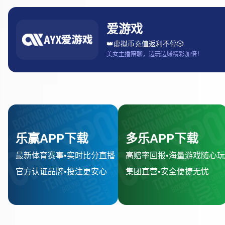
半岛体育要引领区域体育产业创新发展，首先必须从产
产业体系。通过对现有体育资源进行统筹规划，科学划
多领域协同发展，提升整体产业效能。
在空间布局上，应围绕城市核心区与功能新区合理配置体
局。依托交通枢纽与公共服务设施，打造集运动、休闲
的融合度。
同时，加强体育产业链上下游整合，推动体育装备制造
企业与创新平台，构建多元主体参与的产业生态圈，增
二、塑造赛事品
赛事是体育产业的核心引擎，也是提升区域影响力的重
影响力的品牌赛事，形成“常态化赛事+精品赛事+特色
在赛事策划层面，要注重专业化运作与市场化运作并行
加强与专业赛事运营机构合作，提升赛事组织能力和服