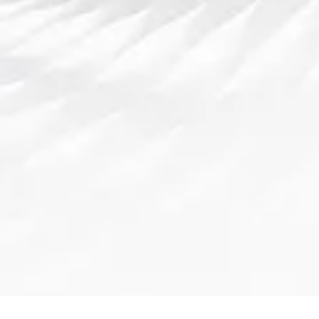
KOK体育引领全球赛事新风潮打造沉浸式互动观
赛娱乐平台
2026-05-18 04:17:29
在数字化浪潮不断推进的时代背景下，体育赛事的观看方式正
在经历深刻变革。KOK体育凭借前沿科技、创新互动模式以及
全球化赛事资源，正在重新定义用户的观赛体验。平台不仅为
球迷提供高清流畅的赛事直播，更通过沉浸式互动、实时数据
分析、智能推荐以及多元社交玩法，让观众从“被动观看”转变
为“主动参与”。无论是足球、篮球、电竞还是综合体育赛事，
KOK体育都以更加丰富的内容生态和更具未来感的产品体验，
满足不同用户群...