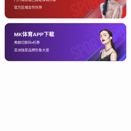
篮球比赛中的关键时刻同样令人热血沸腾。无论是最后一分钟的
绝杀投篮，还是决定胜负的关键防守，都可能改变比赛结果。
M6体育通过对关键回合的深入复盘，让观众感受到顶级竞技对
决中每一次选择的重要意义。
在网球和田径等个人项目中，运动员之间的较量更多体现为心理
素质和竞技状态的比拼。M6体育不仅关注成绩和排名变化，还
深入分析运动员在重大赛事中的临场发挥，从而展现竞技体育背
后更深层次的魅力。
明星运动员高光时刻
体育赛事之所以充满吸引力，离不开众多明星运动员的精彩表
现。他们凭借卓越的天赋、长期的训练积累以及顽强的比赛精
神，不断创造令人惊叹的竞技成绩。M6体育始终将运动员表现
作为赛事解读的重要组成部分。
在足球领域，顶级球星凭借出色的技术能力和比赛阅读能力，常
常能够在关键时刻改变比赛走势。他们不仅承担着球队进攻核心
职责，同时也是年轻球员学习和模仿的重要榜样。M6体育通过