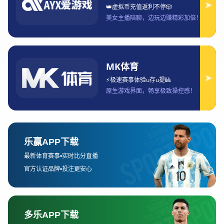
足球领域依旧保持着极高的关注度，各大联赛和国际赛事持续吸
引着全球球迷的目光。从欧洲顶级联赛到国际杯赛，球队之间的
竞争日趋激烈。M6体育不仅关注比赛结果，更深入分析球队阵
容变化、战术调整以及教练团队的战略布局，为观众呈现更具深
度的赛事解读。
篮球赛事同样保持着强劲的发展势头。随着年轻球员的快速成长
和老将的持续发挥，联赛竞争格局不断发生变化。M6体育通过
对比赛数据、球员效率以及关键回合表现进行分析，帮助球迷更
准确地理解比赛背后的竞技逻辑。
除了传统热门项目外，网球、羽毛球、田径以及电子竞技等项目
也迎来了新的发展机遇。越来越多年轻观众开始关注这些赛事，
使得体育产业整体呈现出更加丰富的发展格局。M6体育顺应这
一趋势，持续扩展赛事覆盖范围，满足不同群体的观赛需求。
焦点赛事精彩看点分析
每一项顶级赛事都承载着无数观众的期待，而精彩比赛往往源于
实力接近的对抗。M6体育在赛事报道过程中，注重从赛前预
测、赛中变化以及赛后总结三个阶段展开分析，使观众能够全面