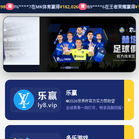
M6体育全面解析最新赛事动
态与明星运动员精彩表现
足球赛事
首页
M6体育全面解析最新赛事动态
与明星运动员精彩表现
51
2026-06-13 06:06:54
文章摘要：M6体育作为聚焦全球体育赛事与运动资讯的重要平