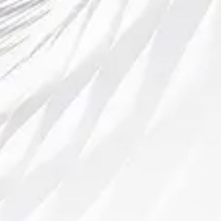
订阅邮箱
Enter Your E-mail