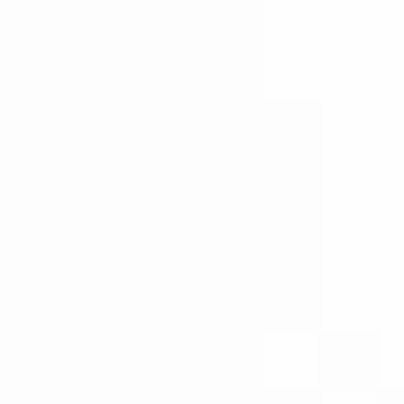
行动态调整。这种专业化管理大大提升了用户运动效果
3、丰富健身场