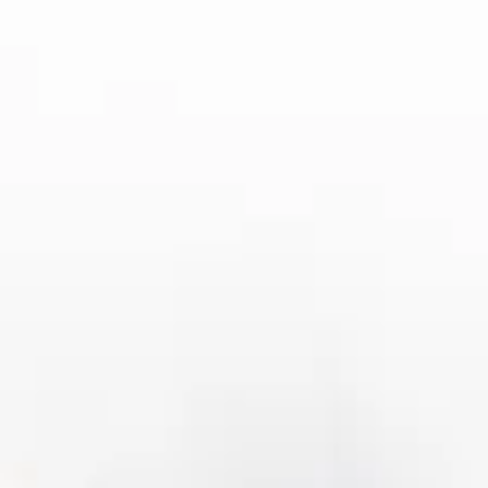
体现。
队、丰富健身场景以及社区互动和健康管理四个方面，全面推动
、多样化的运动需求，还通过科技和专业服务提升了整体健身体
更是一种数据驱动、科学管理和社交互动相结合的综合体验。未
望持续引领行业发展，为更多用户打造专业、高效且充满乐趣的
在10个汉字左右，且总字数接近3000字的标准（可以根据需
3000 字的长度，让全文更充实而不显空洞。