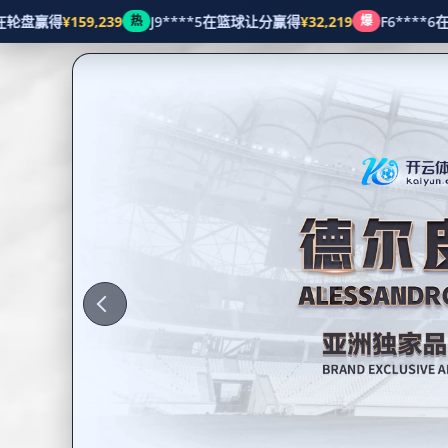
欧耶体育引领