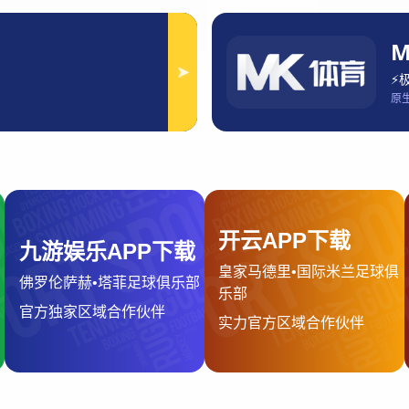
将运动体验与科技创新紧密结合。平台通过可穿戴设备、运动传
据反馈，帮助用户科学调整训练计划。
量、肌肉负荷等详细数据，这种数据化管理不仅提高了训练效
体验让健身不再是盲目和枯燥的过程，而是充满科学指导的个性
训练课程和健康饮食方案，实现运动与生活方式的全方位匹配。
准且个性化的运动指导，从而提升整体运动效果。
队
领域具有丰富的教学和训练经验。平台强调教练的专业素质和服
户提供科学、安全且高效的训练指导。
平台进行视频教学、运动直播和一对一辅导，形成全方位、多渠
身房，都可以获得专业的运动指导。
运动目标，制定个性化训练方案，并通过定期跟踪和数据分析进