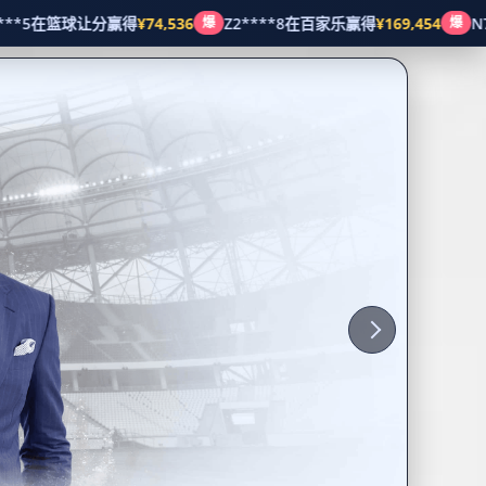
育种类
咨询金年会平台
业运动体验平台