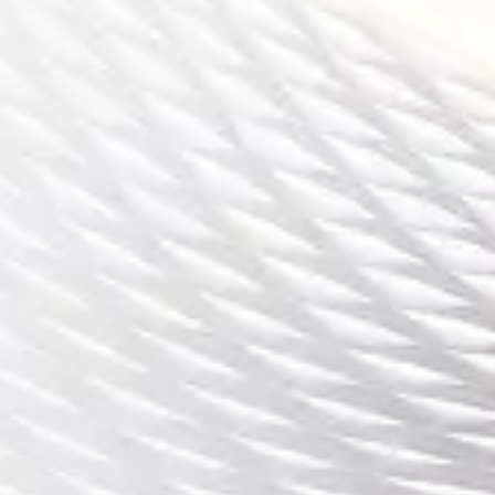
开博体育全面解析：赛
2026-06-15 18:19:15
好的，我已经理解你的要求。我
题目围绕“开博体育全面解析：
个小标题下会有三个以上自然段
随着体育产业的快速发展，体
长。开博体育作为国内领先的体
OG电玩城全面解析线
2026-06-19 21:02:41