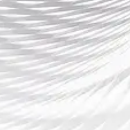
上娱乐体验与热门玩法深度推荐指南全新版”为核心，对线上娱乐
系统梳理与分析。从平台基础架构到界面设计，从常见娱乐玩法
安全机制与用户行为引导，文章将以多维度视角展开深入解读。
互动体验的拆解，帮助读者更清晰地理解线上娱乐电玩城为何能
娱乐生态中的定位与发展趋势。同时，文章也...