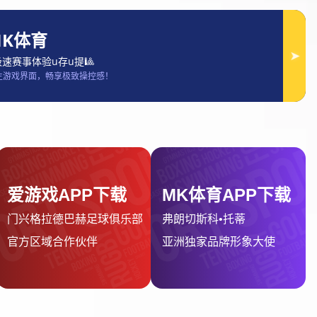
咨询金年会平台