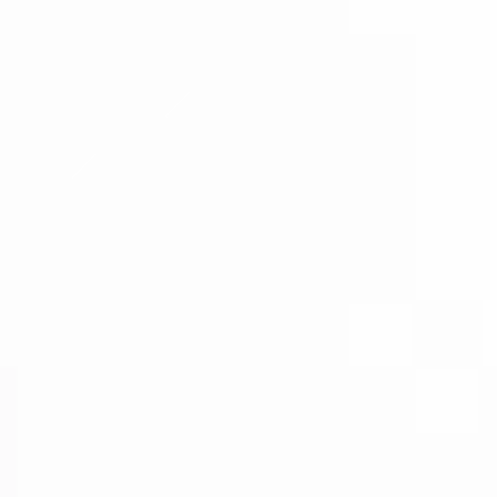
式。
3、防守与轮换
防守层面，皇马在德国杯假设赛程中会更强调整体压缩
防守策略在面对高节奏球队时尤为关键。
中卫组合通常兼具出球能力与身体对抗能力，在防守同
轮换深度方面，皇马板凳阵容具备较高质量，能够在多
键时刻改变比赛节奏。
金年会官网
4、关键球员状
核心球员的竞技状态是皇马在任何赛事中的决定性因素
响比赛走向。
进攻端核心通常承担终结与组织双重任务，他们的状态
率。