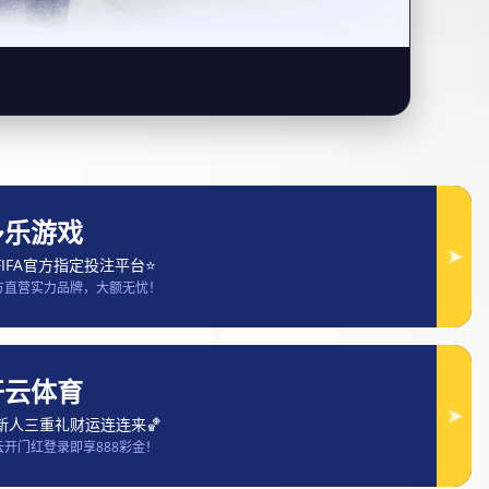
搜索...
导航
搜索金年会
足球赛事
公司动态
体育种类