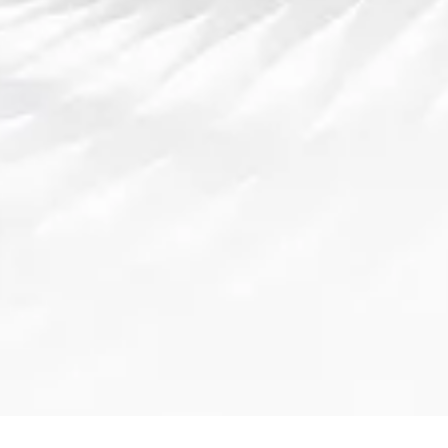
在英格兰足总杯的历史长河中，冷门与豪门交织始终是赛事最
吸引人的核心看点。本篇“英格兰足总杯电脑战报：AI模拟赛果
全面解析豪门对决与冷门爆发”以人工智能模拟数据为基础，从
战术逻辑、对阵结构、赛果趋势与爆冷机制等多个维度，对赛
事进行系统化拆解。通过AI模型对历史比赛数据、球队状态、
阵容深度以及赛程压力的综合计算，可以发现足总杯并非单纯
实力对比的舞台，而是概率、状态与偶然性共同作用的竞技
场。豪门之间的强...
搜索...