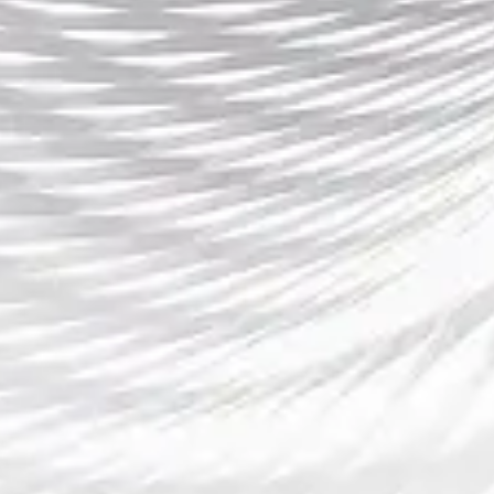
持续增长新路径探索”，控制段落均匀，每个小标题控制在10汉
字左右，总体约3000字，开头摘要约300字，正文四个方面
详细阐述，每段用 `` 包裹，小标题用 `` 包裹，最后总结两
段。 以下为文章示例：---随着消费升级和数字化转型的加
速，体育零售行业正迎来前所未有的发展机遇。滔博体育作为
行...
英格兰足总杯电脑战报：AI模拟赛果全面解析豪
门对决与冷门爆发
2026-07-06 11:12:52