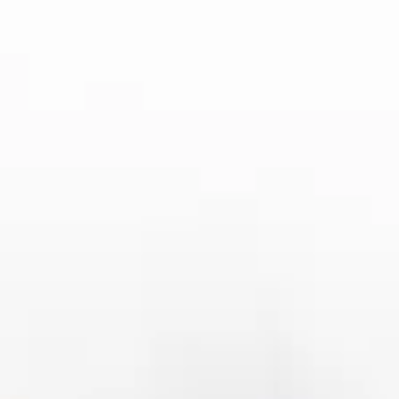
四、晋级前景评估
从晋级前景来看，瑞士队在理论上具备从小组出线的能力，但其
晋级深度取决于适应速度与战术调整能力。如果能够在短时间内
完成对非洲杯节奏的适配，其稳定性优势将逐渐显现。
进入淘汰赛后，对抗强度进一步提升，比赛往往更加依赖个人能
力与关键瞬间的把握。瑞士队如果无法在前场形成高效终结能
力，即便控球占优，也可能陷入“控而不破”的困境。
综合来看，其晋级上限大致可能停留在八强至四强之间，除非在
战术创新或核心球员爆发方面取得突破，否则冲击决赛的难度较
高。不过凭借稳定防守体系，爆冷淘汰强队的可能性依然存在。
总结：
整体而言，在这一假设性跨洲赛事背景下，瑞士队的优势在于体
系成熟与战术纪律性，而劣势则集中在对抗强度适应与节奏变化
应对方面。与传统非洲球队相比，其比赛方式更偏理性控制，而
非爆发式冲击，这种结构差异将在比赛中不断放大。
如果瑞士队能够在短期内完成战术微调，并强化转换进攻效率，