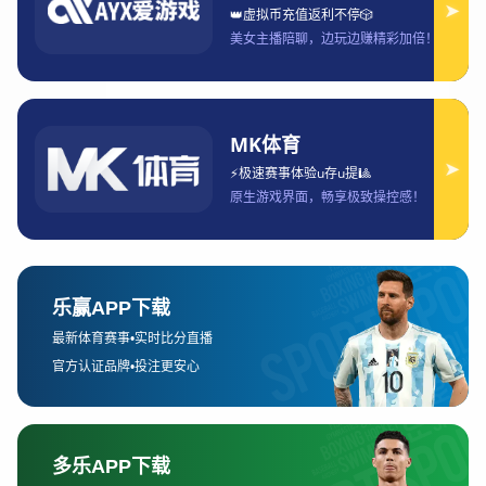
提升运行效率以及完善互动功能，让用户能够获得更加流畅、稳
定和高质量的娱乐体验。技术能力的持续增强，使数字娱乐不再
局限于简单的信息展示，而逐渐发展成为多维度、多场景融合的
新型体验模式。
在数字娱乐发展的过程中，数据分析、人工智能以及智能算法等
技术发挥着越来越重要的作用。EVO视讯通过技术应用提升平台
智能化水平，根据用户需求变化不断优化内容呈现方式，使娱乐
服务更加精准和高效。智能化技术不仅帮助平台提升运营能力，
也让用户能够享受到更加符合个人兴趣和习惯的互动体验，实现
娱乐内容与用户需求之间的深度连接。
与此同时，技术创新也推动数字娱乐向更加开放和融合的方向发
展。EVO视讯不断探索新技术应用场景，将高效的数据处理能力
与丰富的娱乐内容相结合，进一步提升整体体验品质。未来，随
着更多创新技术不断成熟，数字娱乐将拥有更强的表现力和创造
空间，而EVO视讯也将在技术升级过程中持续发挥推动作用。
2、沉浸互动打造娱乐生态