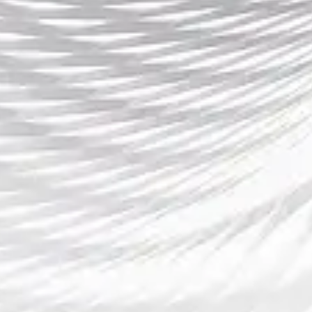
技术深度融合，创造更加丰富和多元的体验空间。EVO视讯将在
不断探索与实践中持续推动行业创新，为用户带来更加精彩的沉
浸式互动体验，同时助力数字娱乐产业迈向更加智能化、全球化
和未来化的发展新阶段。
西班牙国王杯即时比分更新焦点战役激烈对决实
时追踪全场动态直播
2026-07-06 13:11:36
本文围绕西班牙国王杯（entity["sports_event","Copa