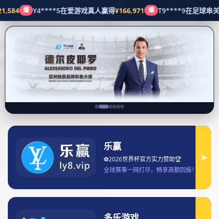
EVO视讯引领数字娱乐创新发
展开启沉浸式互动体验新篇章
迈向未来趋势
足球赛事
首页
EVO视讯引领数字娱乐创新发
展开启沉浸式互动体验新篇章
迈向未来趋势
60
2026-07-08 13:10:37