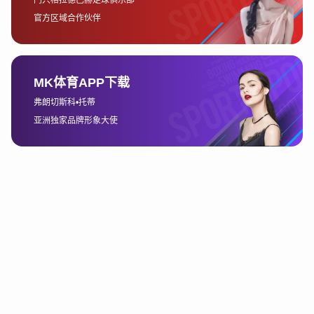
腾讯视频通过与专业解说员和足球专家的合作，为球迷提供专业
的赛事解读和战术分析。这些专家不仅能从战术层面深入剖析比
赛，还能为球迷提供不同角度的赛事观感，使得球迷能够更深入
地了解每一场比赛的背后故事。赛后的精彩集锦和分析节目，也
让那些错过比赛的球迷能够及时回顾赛事的精彩瞬间。
金年会官方网站
在球迷服务方面，腾讯视频还推出了虚拟球迷卡、限时抢购周边
商品等多项福利，增强了球迷的归属感和参与感。通过这些创新
的服务方式，腾讯视频不仅为球迷提供了娱乐和观看体验，还加
强了球迷与平台之间的互动关系，促进了平台的长期用户粘性。
4、技术创新助力赛事直播
在技术创新方面，腾讯视频通过领先的直播技术，使西甲赛事的
直播效果达到了新的高度。比如，腾讯视频在西甲赛事中首次使
用了多视角直播功能，球迷可以选择不同的视角观看比赛，包括