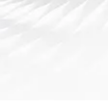
波兰主帅称扎莱夫斯基转会为共赢 基维奥尔转会
体现出场欲望
2025-08-20 20:01:11
文章摘要：波兰主帅最近对扎莱夫斯基和基维奥尔的转会分别
做出了重要评价。首先，他称扎莱夫斯基的转会是一次“共赢”
的决定，认为这对球员和俱乐部都有积极的影响。而基维奥尔
的转会则体现了其对出场时间的强烈渴望。本文将从四个方面
详细阐述波兰主帅对这两位球员转会的看法，分别是：扎莱夫
斯基转会的背景与意义，扎莱夫斯基转会的共赢效应，基维奥
尔转会的背景与动机，以及基维奥尔转会对其职业发展的影
响。在分析的过程中，本...