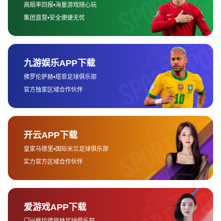
是对球员表现的讨论，球迷们都可以在评论区中进行互动，形成
一种独特的社交氛围。
为了进一步增强互动性，腾讯视频还推出了虚拟观赛模式。球迷
们可以通过平台的互动功能，选择自己最喜欢的球队或者球员，
进行专属的虚拟观赛。这种个性化的观赛体验，让球迷能够更好
地融入比赛，不仅能看到最喜欢的球队或球员的表现，还能够与
其他球迷进行互动，形成社群感。
此外，腾讯视频还利用人工智能技术，根据球迷的观看习惯和喜
好，推荐定制化的内容。例如，根据球迷对某一球队的关注，系
统会自动推送相关的赛前分析、比赛集锦等内容，确保每一位球
迷都能根据自己的需求，获得最合适的观赛体验。这种个性化的
服务极大地提升了观众的满意度和粘性。
3、全面的球迷服务
腾讯视频在西甲赛事直播中不仅注重赛事本身的质量，还为球迷
提供了全面的服务体验。从赛事前的赛前分析，到赛事后的精彩
集锦和深度解析，腾讯视频通过多角度、多层次的内容服务，满
足了不同球迷群体的需求。