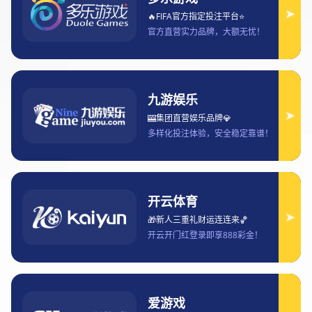
随着全球足球赛事的火热开展，各大赛事直播平台也在不断提升
自己的直播质量与观赛体验，争夺着球迷的关注。腾讯视频作为
中国领先的在线视频平台之一，凭借其在体育赛事转播方面的独
家优势，吸引了大量热爱足球的观众，尤其是在西甲联赛的直播
中。西甲作为全球最具影响力的足球联赛之一，汇聚了众多世界
顶级球员和豪门俱乐部，吸引了无数足球爱好者的关注。腾讯视
频通过独家直播西甲赛事，不仅为中国球迷带来了身临其境的观
赛体验，还为他们提供了丰富的互动功能与多元化的观赛内容。
本文将从四个方面详细阐述腾讯视频如何通过其独特的直播方
式，为球迷呈现一场全球顶级的足球盛宴，分别从赛事直播质
量、互动功能、球迷服务、以及腾讯视频平台的技术创新四个方
面进行分析。
1、赛事直播质量
腾讯视频在西甲赛事直播中的一个突出优势就是其高质量的直播
内容。从画面清晰度到音响效果，再到比赛实时数据的呈现，腾
讯视频不断优化用户的观赛体验。高清直播和4K画质让球迷在观
看比赛时能够感受到如同身临其境般的视觉冲击。每一个精彩瞬