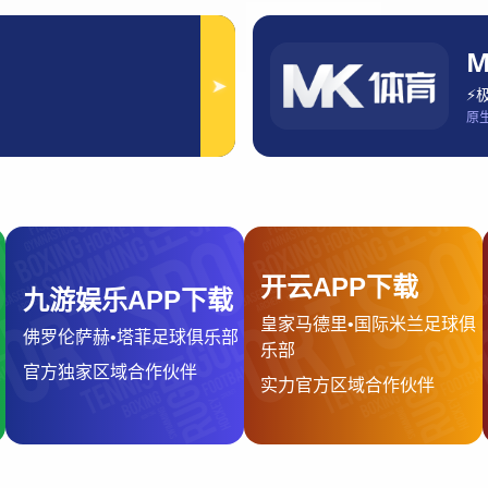
","Manchester City","Premier League club"]
压倒性领先。赔率数值的收窄说明资本市场对其统治力的预期正
背景下。
,"Premier League club"]的赔率持续下降，成为最接近曼城的挑
和持续抢分能力的信心显著提升，形成“第二热门”的稳定定
remier League club"]则在赔率层面呈现波动状态，一方面新体系带来
构对其争冠预期保持谨慎但不排除上升空间。
到“多强竞争”，头部球队之间的赔率差距正在缩小，意味着争冠
y","Premier League club"]依然具备最完整的战术体系与最成熟的
洲顶级水平，这也是其长期维持低赔率的核心原因。