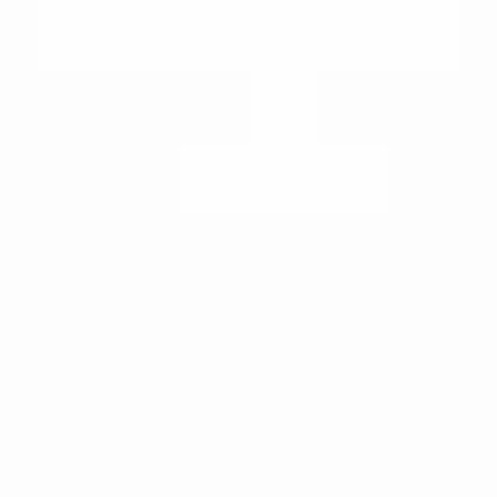
响力被进一步放大，一场意外失利可能直接改变赔率曲线，从而