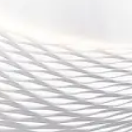
稳定性、深度与抗压能力的综合博弈。
互动体验引领数字娱乐新趋势打造高品质用户生态
元互动体验，引领数字娱乐新趋势，打造高品质用户生态圈”的
字娱乐行业的发展背景出发，分析其在多元互动体验创新、数字
构建以及未来服务升级方向等四个核心方面的实践路径与战略价
如何通过内容创新与技术驱动相结合，持续提升用户参与感与沉
乐市场中构建差异化优势。通过对平台生态建设...