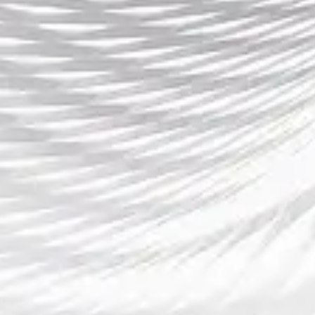
新风潮打造多元赛事体验与智慧运动发展新格局
略持续推进的大背景下，体育产业正迎来前所未有的发展机遇。
重要力量，浩瀚体育以全民参与为核心理念，以赛事创新为发展
，以生态构建为长远目标，积极探索体育产业高质量发展的新路
、不同兴趣群体的多元赛事体系，浩瀚体育不断提升群众参与体
引入数字化、智能化技术，推动智慧运动场景建设...