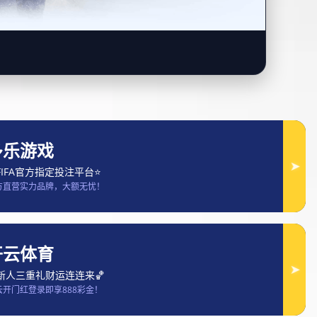
搜索...
导航
搜索金年会
足球赛事
公司动态
体育种类