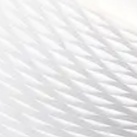
同时，浩瀚体育积极探索体育消费新模式，通过数字平
服务升级。随着产业链条不断完善，体育消费场景持续
此外，浩瀚体育还十分重视体育文化建设，通过宣传健
体育事业的认同感和参与度，为全民健身事业营造良好
总结：
浩瀚体育以全民健身需求为导向，通过构建覆盖广泛的
以及深化产业融合发展，不断探索体育事业创新发展的
段，也逐渐发展为促进社会交流、推动产业升级和传播
展望未来，随着科技创新不断深入和全民健身战略持续
事生态体系，提升智慧服务水平，拓展产业融合空间，
基于英超冠军赔率分析