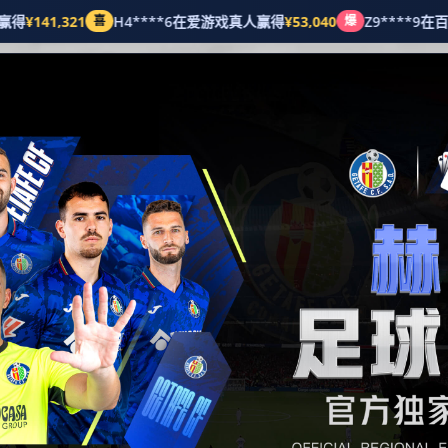
搜索金年会
足球赛事
公司动态
体
民健身新风潮打造多
运动发展新格局
公司动态
首页