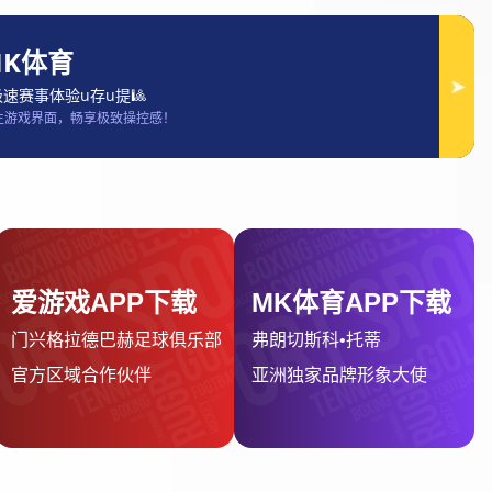
咨询金年会平台