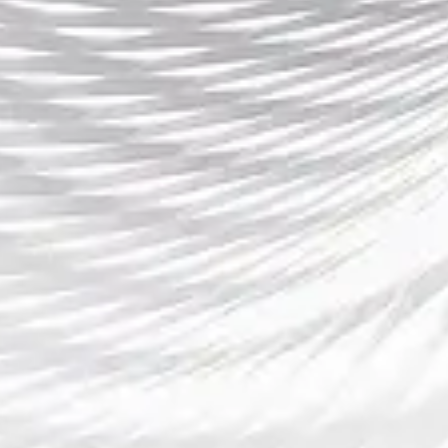
术，推动智慧运动场景建设...
喀麦隆法国杯赛后引发热议 多场焦点对决与争议
判罚成赛后新闻中心
2026-07-04 15:18:44
喀麦隆法国杯赛后舆论迅速升温，多场焦点对决在激烈的竞技
背景下引发广泛讨论，而比赛过程中出现的多次争议判罚更成
为赛后新闻中心的核心议题。无论是场上节奏的突然变化，还
是关键时刻裁判判罚的尺度把控，都让比赛结果与过程产生了
巨大话题性。媒体、球迷与专业评论员从不同角度展开解读，