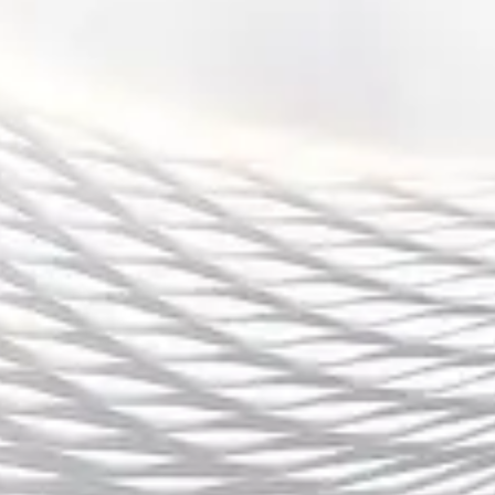
浩瀚体育引领全民健身新风潮打造多元赛事体验
与智慧运动发展新格局
2026-07-04 01:04:37
文章摘要：在全民健身国家战略持续推进的大背景下，体育产
业正迎来前所未有的发展机遇。作为推动体育事业创新发展的
重要力量，浩瀚体育以全民参与为核心理念，以赛事创新为发
展引擎，以科技赋能为重要支撑，以生态构建为长远目标，积
极探索体育产业高质量发展的新路径。通过打造覆盖不同年龄
层、不同兴趣群体的多元赛事体系，浩瀚体育不断提升群众参
与体育运动的积极性与获得感；通过引入数字化、智能化技