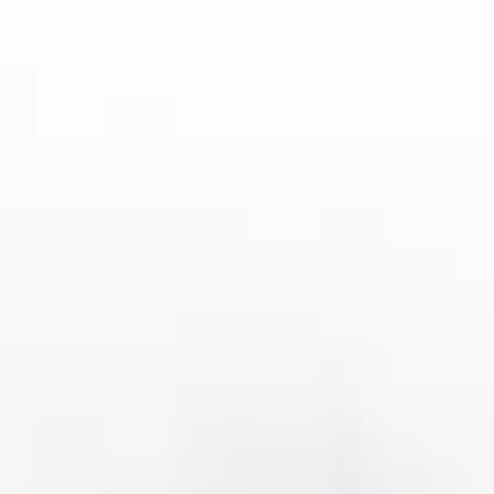
部分实力接近的对阵中，防守反击成为主流战术选择，这也使得
小比分结果在盘口预测中占据较高权重。
同时，教练临场调整能力在预选赛中影响显著，换人时机与阵型
变化往往会直接改变比赛走势，进而影响最终盘口结果。
从整体趋势来看，随着赛事推进，体能消耗与积分压力叠加，战
术保守化将更加明显，这对赔率模型的预测精度提出更高要求。
总结：从整体分析来看，世界杯预选赛官方盘口与赔率走势本质
上是市场预期、资金行为与球队基本面三者交织的结果。通过对
赔率变化的持续跟踪，可以有效识别市场情绪的转折点，从而提
升对比赛走势的判断能力。
同时，结合资金流向与战术趋势进行综合研判，有助于在复杂的
预选赛环境中构建更完整的分析框架。无论是强弱对阵还是临场
调整，盘口信息都提供了重要的参考维度，使赛事前瞻更具系统
性与逻辑性。