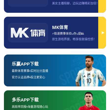
强队信心的下降，也为冷门埋下伏笔。
此外，赔率变化还会受到舆论热度影响，热门球队即使状态一
般，也可能因投注集中而导致赔付压力上升，从而迫使盘口进行
结构性调整，形成“被动升盘”现象。
从长期趋势来看，稳定下降的赔率通常代表市场持续看好，而剧
烈震荡则往往预示比赛存在较大不确定性，是分析预选赛的重要
信号来源之一。
资金流向与盘口变化
资金流向是影响官方盘口调整的核心驱动力之一，大额投注的集
中方向会直接改变庄家风险结构，从而引发赔率和让球盘的联动
变化。