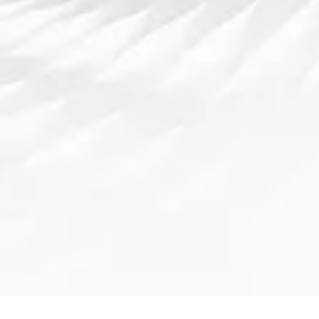
使得这场赛事不仅停留在体育竞技层面，更演变为关于规则、
公平与竞技精神的多维讨论场。本文将从争议判罚、焦点对
决、舆论发酵以及联赛影响...
搜索...
导航
搜索金年会
足球赛事