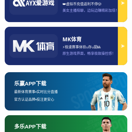
同时，平台采用模块化微服务架构设计，使各功能模块具备高度
独立性与扩展性，不仅提升了系统可维护性，也为未来功能迭代
与生态扩展提供了技术保障。
2、赛事服务优化