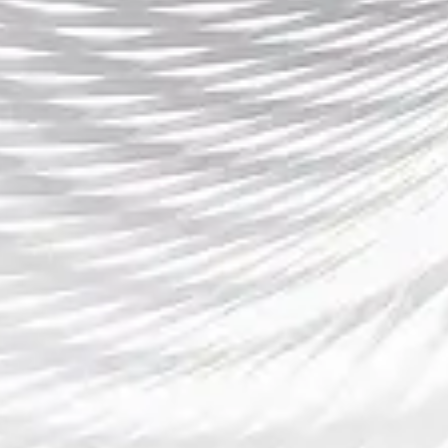
以竞博为核心探索数字娱乐与体育赛事融合发展
新趋势未来前景分析
2026-06-25 21:25:06
本文围绕“以本文围绕“以竞博为核心探索数字娱乐与体育赛事
融合发展新趋势未来前景分析”展开系统性研究，从数字娱乐生
态重构、体育赛事内容创新、技术驱动体验升级以及商业模式
演化四个维度进行深入剖析。在数字化浪潮与全球体育产业加
速融合的背景下，以竞博为代表的综合型数字娱乐平台正在成
为连接内容、用户与技术的重要枢纽。文章通过多角度分析其
发展逻辑与趋势演变，探讨体育赛事与数字娱乐跨界融合所带
来的产业结构重塑、...