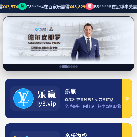
以海豚体育为核心打造全新智
能体育生态与赛事服务平台升
级体验版
足球赛事
首页
以海豚体育为核心打造全新智
能体育生态与赛事服务平台升
级体验版
55
2026-06-25 07:55:25