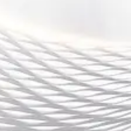
互动体验升级平台构
2026-06-24 07:49:42
随着数字体育与线上娱乐的深度融合，以“必赢体育”为核心打
造的全新体育娱乐生态与赛事互动体验升级平台，正在推动体
育内容消费方式发生结构性变革。该平台以赛事内容为核心驱
动，通过技术创新、用户体验优化、生态协同构建以及商业模
式升级，形成一个覆盖观赛、互动、社交与娱乐的一体化体育
数字空间。整体来看，该平台不仅强调赛事本身的传播价值，
更注重用户参与感与沉浸式体验的提升，使体育从单向观看走
向多维互动参与。同时...