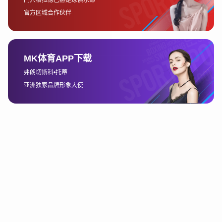
在交互设计上，升级版界面更加简洁直观，并结合多终端适配能
力，实现手机、平板与智能电视的无缝切换，提升整体使用连贯
性与舒适度。
4、体育生态协同
海豚体育不仅是一个赛事服务平台，更致力于构建开放型智能体
育生态，通过连接俱乐部、赛事组织方、赞助商与用户，形成多
方协同的产业链结构。
平台引入生态合作机制，支持第三方开发者接入应用与数据服
务，共同丰富体育内容与功能场景，推动生态持续扩展与创新。
同时，通过积分体系与社区运营机制，平台增强用户之间的互动
与粘性，使体育不仅停留在观赛层面，更延伸至社交与生活方式
领域。
金年会平台
总结：
以海豚体育为核心打造的全新智能体育生态与赛事服务平台升级