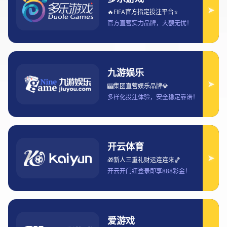
随着数字体育与智能科技的深度融合，以“海豚体育”为核心打造
的全新智能体育生态与赛事服务平台升级体验版应运而生。本平
台通过整合赛事数据、智能分析、内容分发与用户交互能力，构
建起覆盖观赛、参与、训练与社交的一体化体育生态体系。文章
将从平台技术架构升级、赛事服务体系优化、智能用户体验革新
以及体育生态协同发展四个方面展开详细阐述，全面解析其如何
推动体育产业数字化转型，并提升用户整体参与感与沉浸体验。
同时，结合未来发展趋势，对平台的生态价值与行业意义进行系
统总结与展望。
1、智能架构升级
海豚体育在新一代升级体验版中，首先完成了底层智能架构的全
面重构，通过云计算与边缘计算协同部署，实现赛事数据的高效
处理与实时分发能力，大幅提升系统稳定性与响应速度。
在数据层面，平台引入多源数据融合机制，将赛事视频流、运动
员数据以及用户行为数据进行统一建模，使得整体数据体系更加
完整，为后续智能分析提供坚实基础。