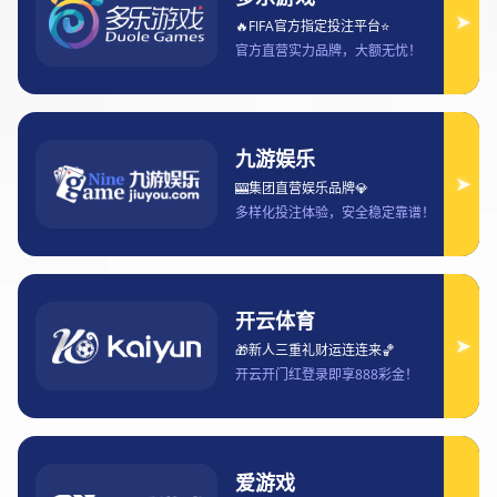
本文围绕“以本文围绕“以竞博为核心探索数字娱乐与体育赛事融
合发展新趋势未来前景分析”展开系统性研究，从数字娱乐生态重
构、体育赛事内容创新、技术驱动体验升级以及商业模式演化四
个维度进行深入剖析。在数字化浪潮与全球体育产业加速融合的
背景下，以竞博为代表的综合型数字娱乐平台正在成为连接内
容、用户与技术的重要枢纽。文章通过多角度分析其发展逻辑与
趋势演变，探讨体育赛事与数字娱乐跨界融合所带来的产业结构
重塑、用户体验升级以及商业价值延展。同时，结合未来技术发
展方向与市场需求变化，对该领域的潜在机遇与挑战进行前瞻性
判断，为理解新型数字体育生态提供系统参考。
一、数字生态重构路径
在数字娱乐快速发展的背景下，以竞博为核心的平台逐渐从单一
内容聚合向综合生态体系转型。传统体育信息与娱乐内容的边界
不断模糊，使得平台需要在内容供给与用户体验之间建立更紧密
的连接关系。这种生态重构不仅体现在内容多元化上，也体现在
用户参与方式的互动升级上。