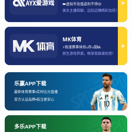
随着用户需求从“观看型”向“参与型”转变，数字娱乐平台开始强
化社区属性与互动机制。用户不仅是内容消费者，同时也是内容
传播者与共创者，这种角色转变推动了平台生态的进一步扩展，
使体育赛事不再局限于赛场，而是延伸至多维数字空间。
在这一过程中，数据整合能力成为关键驱动力。通过对赛事数